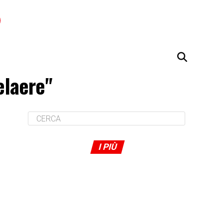
elaere"
I PIÙ