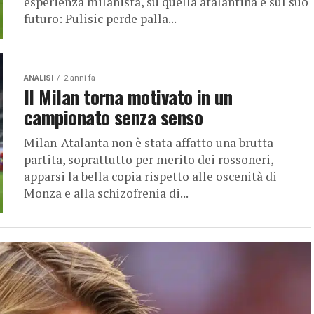
esperienza milanista, su quella atalantina e sul suo
futuro: Pulisic perde palla...
ANALISI
2 anni fa
Il Milan torna motivato in un
campionato senza senso
Milan-Atalanta non è stata affatto una brutta
partita, soprattutto per merito dei rossoneri,
apparsi la bella copia rispetto alle oscenità di
Monza e alla schizofrenia di...