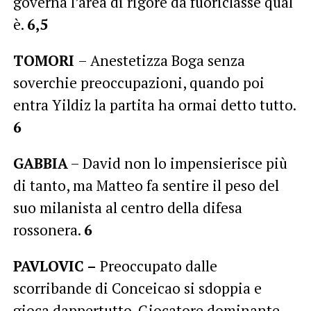
governa l’area di rigore da fuoriclasse qual
è.
6,5
TOMORI
– Anestetizza Boga senza
soverchie preoccupazioni, quando poi
entra Yildiz la partita ha ormai detto tutto.
6
GABBIA
– David non lo impensierisce più
di tanto, ma Matteo fa sentire il peso del
suo milanista al centro della difesa
rossonera.
6
PAVLOVIC –
Preoccupato dalle
scorribande di Conceicao si sdoppia e
gioca dappertutto. Giocatore dominante,