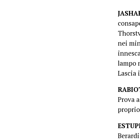
JASHA
consape
Thorstv
nei min
innesca
lampo n
Lascia 
RABIO
Prova a
proprio
ESTUP
Berardi