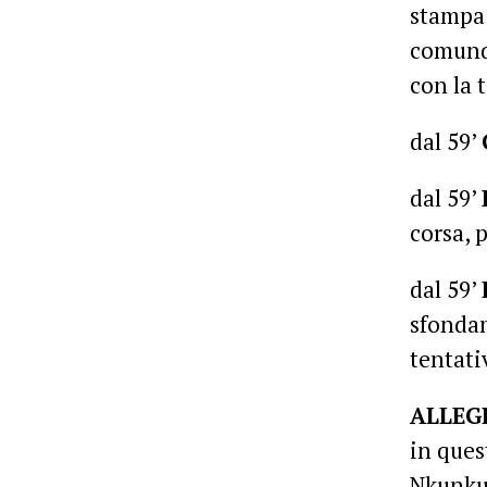
stampa 
comunqu
con la 
dal 59’
dal 59’
corsa, 
dal 59’
sfondam
tentati
ALLEG
in ques
Nkunku 