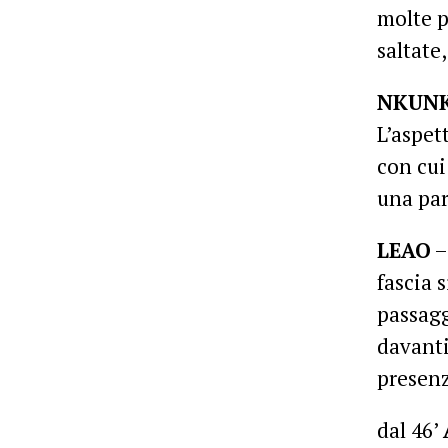
molte p
saltate,
NKUN
L’aspet
con cui
una par
LEAO
–
fascia 
passagg
davanti
presenz
dal 46’