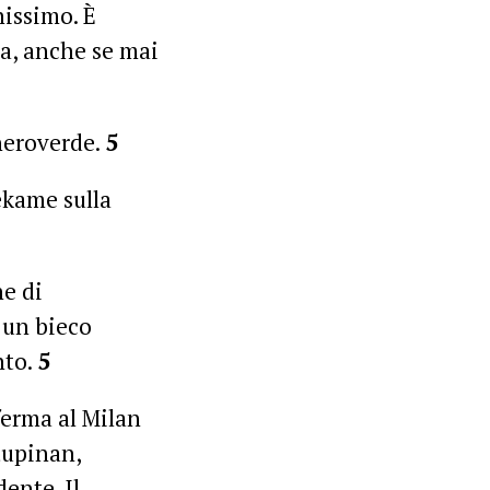
nissimo. È
a, anche se mai
 neroverde.
5
ekame sulla
ne di
 un bieco
nto.
5
ferma al Milan
tupinan,
ente. Il