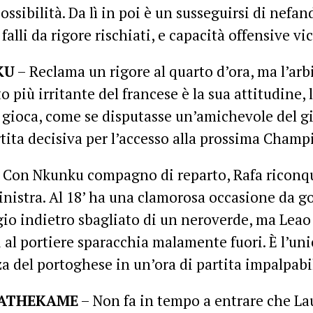
ossibilità. Da lì in poi è un susseguirsi di nefa
 falli da rigore rischiati, e capacità offensive vi
KU
– Reclama un rigore al quarto d’ora, ma l’arbi
to più irritante del francese è la sua attitudine
 gioca, come se disputasse un’amichevole del g
tita decisiva per l’accesso alla prossima Champ
 Con Nkunku compagno di reparto, Rafa riconqu
sinistra. Al 18’ ha una clamorosa occasione da go
io indietro sbagliato di un neroverde, ma Leao 
 al portiere sparacchia malamente fuori. È l’uni
a del portoghese in un’ora di partita impalpabi
ATHEKAME
– Non fa in tempo a entrare che Lau