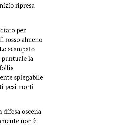
nizio ripresa
ediato per
il rosso almeno
. Lo scampato
a puntuale la
ollia
mente spiegabile
rti pesi morti
a difesa oscena
samente non è