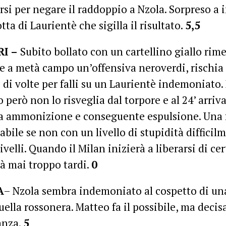
rsi per negare il raddoppio a Nzola. Sorpreso a i
tta di Laurientè che sigilla il risultato.
5,5
I –
Subito bollato con un cartellino giallo rim
e a metà campo un’offensiva neroverdi, rischia 
 di volte per falli su un Laurientè indemoniato
o però non lo risveglia dal torpore e al 24’ arriv
 ammonizione e conseguente espulsione. Una f
abile se non con un livello di stupidità difficil
livelli. Quando il Milan inizierà a liberarsi di ce
à mai troppo tardi.
0
A
– Nzola sembra indemoniato al cospetto di un
ella rossonera. Matteo fa il possibile, ma deci
anza.
5