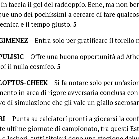
in faccia il gol del raddoppio. Bene, ma non be
e uno dei pochissimi a cercare di fare qualcos
tecnica e il tempo giusto.
5
GIMENEZ
– Entra solo per gratificare il torello
PULISIC
– Offre una buona opportunità ad Ath
poi il nulla cosmico.
5
LOFTUS-CHEEK
– Si fa notare solo per un’azio
ento in area di rigore avversaria conclusa con
vo di simulazione che gli vale un giallo sacrosa
RI
– Punta su calciatori pronti a giocarsi la con
te ultime giornate di campionato, tra questi Es
e Jashari, tutti titolari dopo una stagione delud