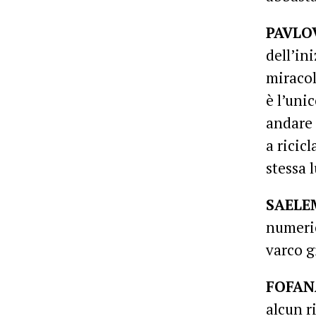
PAVLO
dell’in
miracol
è l’uni
andare 
a ricic
stessa 
SAELE
numeric
varco g
FOFAN
alcun r