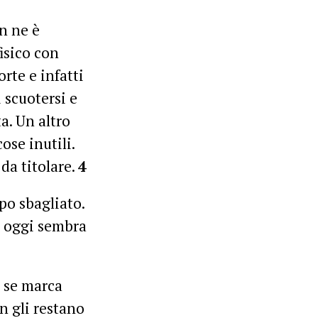
on ne è
isico con
rte e infatti
 scuotersi e
a. Un altro
ose inutili.
da titolare.
4
ppo sbagliato.
a oggi sembra
e se marca
n gli restano