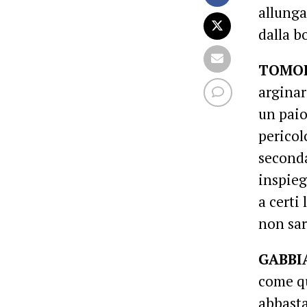
allunga
dalla bo
TOMOR
arginar
un paio
pericol
seconda
inspieg
a certi 
non sar
GABBI
come qu
abbast