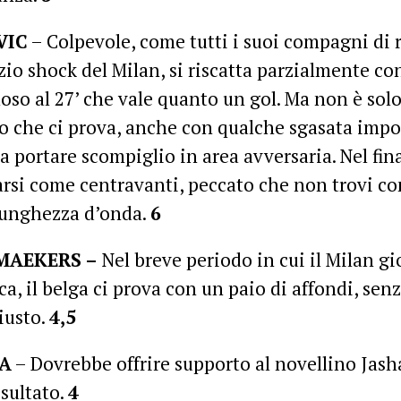
VIC
– Colpevole, come tutti i suoi compagni di 
izio shock del Milan, si riscatta parzialmente c
oso al 27’ che vale quanto un gol. Ma non è solo
co che ci prova, anche con qualche sgasata impo
a portare scompiglio in area avversaria. Nel fi
larsi come centravanti, peccato che non trovi c
lunghezza d’onda.
6
MAEKERS –
Nel breve periodo in cui il Milan gi
a, il belga ci prova con un paio di affondi, senz
iusto.
4,5
A
– Dovrebbe offrire supporto al novellino Jash
isultato.
4