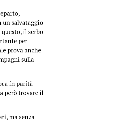
reparto,
on un salvataggio
 questo, il serbo
rtante per
nale prova anche
ompagni sulla
oca in parità
a però trovare il
ari, ma senza