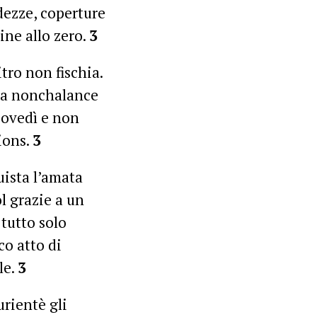
ndezze, coperture
cine allo zero.
3
tro non fischia.
, la nonchalance
iovedì e non
ions.
3
ista l’amata
l grazie a un
tutto solo
co atto di
le.
3
rientè gli