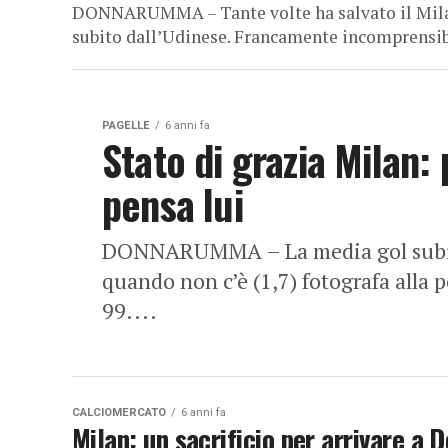
DONNARUMMA – Tante volte ha salvato il Milan,
subito dall’Udinese. Francamente incomprensibile 
PAGELLE
6 anni fa
Stato di grazia Milan: p
pensa lui
DONNARUMMA – La media gol subiti 
quando non c’è (1,7) fotografa alla p
99....
CALCIOMERCATO
6 anni fa
Milan: un sacrificio per arrivare a 