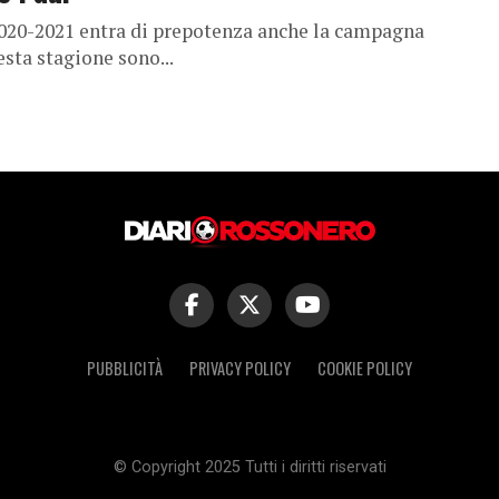
020-2021 entra di prepotenza anche la campagna
uesta stagione sono...
PUBBLICITÀ
PRIVACY POLICY
COOKIE POLICY
© Copyright 2025 Tutti i diritti riservati