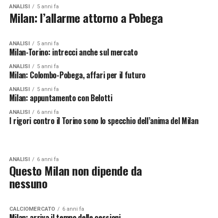
ANALISI
5 anni fa
Milan: l’allarme attorno a Pobega
ANALISI
5 anni fa
Milan-Torino: intrecci anche sul mercato
ANALISI
5 anni fa
Milan: Colombo-Pobega, affari per il futuro
ANALISI
5 anni fa
Milan: appuntamento con Belotti
ANALISI
6 anni fa
I rigori contro il Torino sono lo specchio dell’anima del Milan
ANALISI
6 anni fa
Questo Milan non dipende da
nessuno
CALCIOMERCATO
6 anni fa
Milan: arriva il tempo delle cessioni