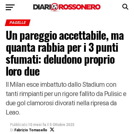
PAGELLE
Un pareggio accettabile, ma
quanta rabbia per i 3 punti
sfumati: deludono proprio
loro due
Il Milan esce imbattuto dallo Stadium con
tanti rimpianti per un rigore fallito da Pulisic e
due gol clamorosi divorati nella ripresa da
Leao.
Pubblicato
10 mesi fa
il
5 Ottobre 2025
Di
Fabrizio Tomasello