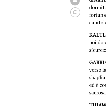
dormita
fortuna
capitol
KALU
poi dop
sicurez
GABBI
verso l
sbaglia
ed è co
sacrosa
THIA