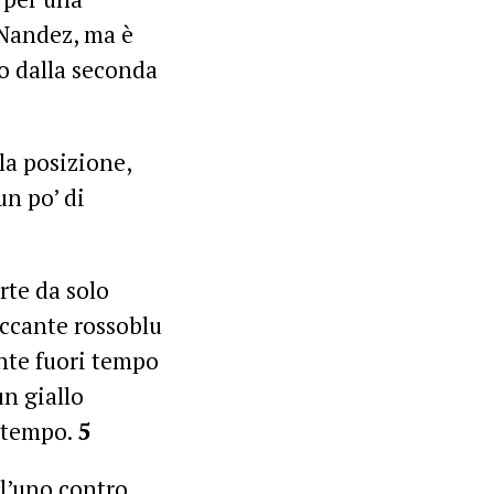
 Nandez, ma è
no dalla seconda
la posizione,
un po’ di
rte da solo
taccante rossoblu
nte fuori tempo
n giallo
o tempo.
5
ll’uno contro