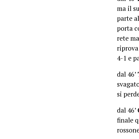
ma il s
parte a
porta c
rete ma
riprova
4-1 e p
dal 46’
svagato
si perd
dal 46’
finale 
rosson