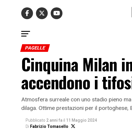
PAGELLE
Cinquina Milan i
accendono i tifos
Atmosfera surreale con uno stadio pieno ma sil
dilaga. Ottime prestazioni per il portoghese, 
Pubblicato
2 anni fa
il
11 Maggio 2024
Di
Fabrizio Tomasello