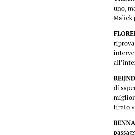
uno, ma
Malick 
FLORE
riprova
interve
all’inte
REIJN
di sape
miglior
tirato v
BENNA
passagg