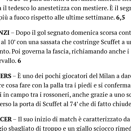
 il tedesco lo anestetizza con mestiere. È il seg
più a fuoco rispetto alle ultime settimane.
6,5
NZI
– Dopo il gol segnato domenica scorsa cont
 al 10’ con una sassata che costringe Scuffet a un
nto. Poi governa la fascia, richiamando anche 
rvallo.
6
DERS
– È uno dei pochi giocatori del Milan a dar
re cosa fare con la palla tra i piedi e si conferm
i in campo tra i rossoneri, anche grazie a uno 
erso la porta di Scuffet al 74’ che di fatto chiude
CER
– Il suo inizio di match è caratterizzato d
io sbagliato di troppo e un giallo sciocco rimed