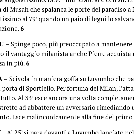
 di Musah che spalanca le porte del paradiso a
tissimo al 79’ quando un paio di legni lo salva
azione.
6
LU
– Spinge poco, più preoccupato a mantenere 
o il vantaggio milanista anche Pierre acquista 
za in più.
6
A –
Scivola in maniera goffa su Luvumbo che pa
a porta di Sportiello. Per fortuna del Milan, l’at
 tutto. Al 33’ esce ancora una volta completame
stretto ad abbattere un avversario rimediando u
nto. Esce malinconicamente alla fine del prim
W
– Al 25’ si para davanti a Luvumbo lanciato ne