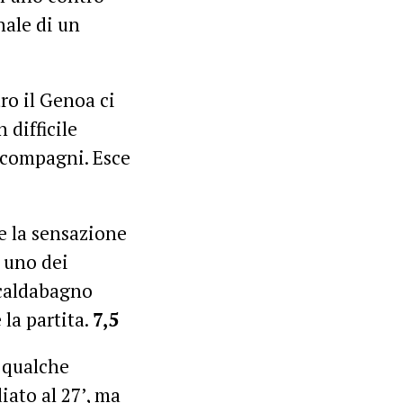
nale di un
ro il Genoa ci
 difficile
i compagni. Esce
e la sensazione
a uno dei
scaldabagno
 la partita.
7,5
a qualche
iato al 27’, ma