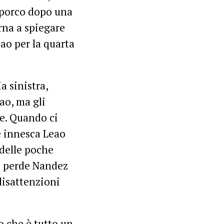
 sporco dopo una
rna a spiegare
ao per la quarta
a sinistra,
ao, ma gli
ve. Quando ci
 e innesca Leao
 delle poche
si perde Nandez
disattenzioni
o che è tutto un