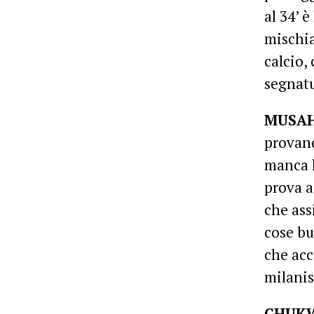
al 34’ 
mischia
calcio,
segnatu
MUSA
provand
manca l
prova a 
che ass
cose bu
che acc
milanis
CHUK