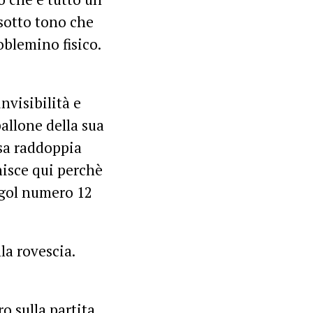
sotto tono che
oblemino fisico.
nvisibilità e
allone della sua
esa raddoppia
nisce qui perchè
l gol numero 12
la rovescia.
o sulla partita,