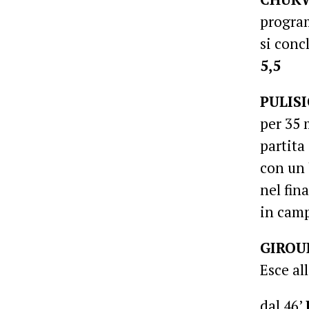
program
si conc
5,5
PULISI
per 35 
partita
con un 
nel fin
in cam
GIROU
Esce al
dal 46’