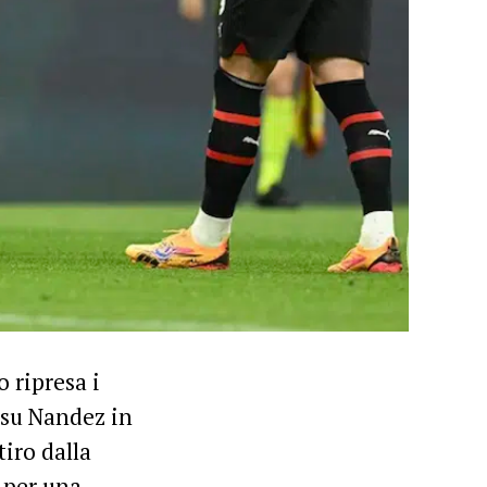
o ripresa i
a su Nandez in
iro dalla
 per una