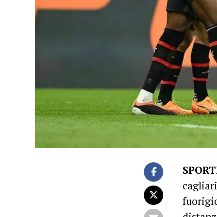
SPORT
cagliar
fuorigi
distanz