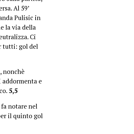
rsa. Al 59’
anda Pulisic in
e la via della
eutralizza. Ci
tutti: gol del
o, nonchè
si addormenta e
oco.
5,5
i fa notare nel
er il quinto gol