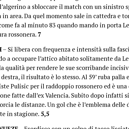
è l’algerino a sbloccare il match con un sinistro
 in area. Da quel momento sale in cattedra e to
 come fa al minuto 83 quando mando in porta Le
ra rossonera.
7
H
– Si libera con frequenza e intensità sulla fasci
o a occupare l’attico abitato solitamente da Le
a qualità per rendere le sue scorribande incisi
destra, il risultato è lo stesso. Al 59’ ruba palla
iste Pulisic per il raddoppio rossonero ed è una
one fatte dall’ex Valencia. Subito dopo infatti 
orcia le distanze. Un gol che è l’emblema delle 
te in stagione.
5,5
WUEZE
– Esordisce con un colpo di tacco lisciat