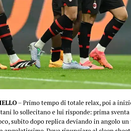
IELLO
– Primo tempo di totale relax, poi a inizi
itani lo sollecitano e lui risponde: prima svent
oco, subito dopo replica deviando in angolo un t
a angolatissimo. Deve rinunciare al cleen sheet