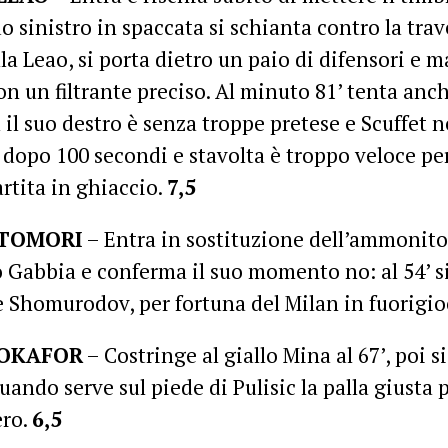
uo sinistro in spaccata si schianta contro la trave
lla Leao, si porta dietro un paio di difensori e m
on un filtrante preciso. Al minuto 81’ tenta anch
 il suo destro è senza troppe pretese e Scuffet n
 dopo 100 secondi e stavolta è troppo veloce per 
artita in ghiaccio.
7,5
TOMORI
– Entra in sostituzione dell’ammonit
 Gabbia e conferma il suo momento no: al 54’ 
e Shomurodov, per fortuna del Milan in fuorigi
OKAFOR
– Costringe al giallo Mina al 67’, poi s
quando serve sul piede di Pulisic la palla giusta p
ero.
6,5