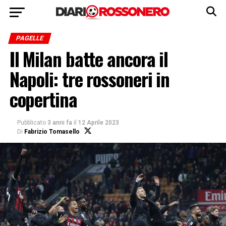
PAGELLE
Il Milan batte ancora il
Napoli: tre rossoneri in
copertina
Pubblicato
3 anni fa
il
12 Aprile 2023
Di
Fabrizio Tomasello