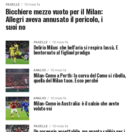
PAGELLE
10 mesi fa
Bicchiere mezzo vuoto per il Milan:
Allegri aveva annusato il pericolo, i
suoi no
PAGELLE
10 mesi fa
Delirio Milan: che bell’aria si respira lassù. E
bentornato al figliuol prodigo
ANALISI
10 mesi fa
Milan-Como a Perth: la curva del Como si ribella,
quella del Milan tace. Ecco perché
ANALISI
10 mesi fa
Milan-Como in Australia: è il calcio che avete
voluto voi
PAGELLE
10 mesi fa
Un pareggio accettabile, ma quanta rabbia per i