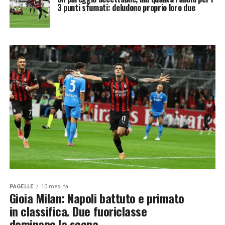
3 punti sfumati: deludono proprio loro due
PAGELLE
10 mesi fa
Gioia Milan: Napoli battuto e primato
in classifica. Due fuoriclasse
dominano la scena