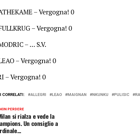
’ ATHEKAME – Vergogna! 0
 FULLKRUG – Vergogna! 0
 MODRIC – … S.V.
 LEAO – Vergogna! 0
I – Vergogna! 0
 CORRELATI:
ALLEGRI
LEAO
MAIGNAN
NKUNKU
PULISIC
RA
NON PERDERE
Milan si rialza e vede la
ampions. Un consiglio a
rdinale…