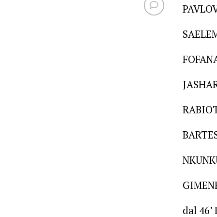
PAVLOV
SAELEM
FOFANA
JASHAR
RABIOT
BARTES
NKUNKU
GIMENE
dal 46’