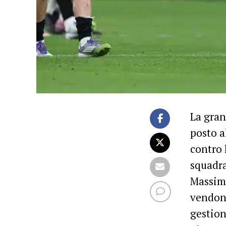
La gran
posto a
contro 
squadra
Massimi
vendono
gestion