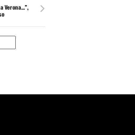
 a Verona…”,
so