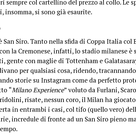
ri sempre col cartellino del prezzo al collo. Le 
li, insomma, si sono già esaurite.
o
’è San Siro. Tanto nella sfida di Coppa Italia col
 con la Cremonese, infatti, lo stadio milanese è 
ti, gente con maglie di Tottenham e Galatasara
ivano per qualsiasi cosa, ridendo, tracannando 
ando storie su Instagram come da perfetto prot
to “
Milano Experience
” voluto da Furlani, Sca
Gridolini, risate, nessun coro, il Milan ha gioca
erta in entrambi i casi, col tifo (quello vero) del
rie, incredule di fronte ad un San Siro pieno ma
tempo.