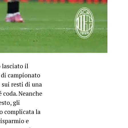
lasciato il
o di campionato
sui resti di una
né coda. Neanche
sto, gli
o complicata la
risparmio e