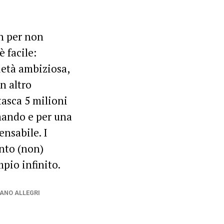
an per non
 facile:
ietà ambiziosa,
n altro
tasca 5 milioni
mando e per una
ensabile. I
anto (non)
pio infinito.
ANO ALLEGRI