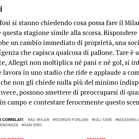
i
ifosi si stanno chiedendo cosa possa fare il Mil
 questa stagione simile alla scorsa. Rispondere è
bbe un cambio immediato di proprietà, una soc
igenza che capisca qualcosa di pallone. Tare è u
te, Allegri non moltiplica né pani e né gol, si in
e lavora in uno stadio che ride e applaude a co
 che non gli chiede nulla più del minimo indisp
 invece, possono smettere di preoccuparsi di qu
in campo e contestare ferocemente questo scem
 CORRELATI:
AC MILAN
GIORGIO FURLANI
IGLI TARE
MASSIMILI
REMONESE
SAN SIRO