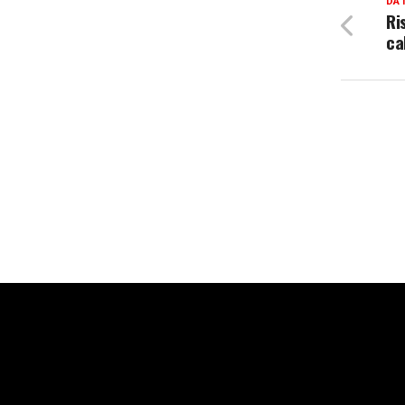
DA 
Ri
ca