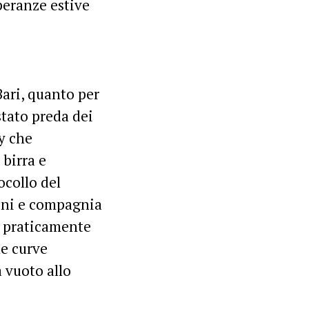
speranze estive
 Bari, quanto per
stato preda dei
y che
birra e
ocollo del
roni e compagnia
to praticamente
le curve
 vuoto allo