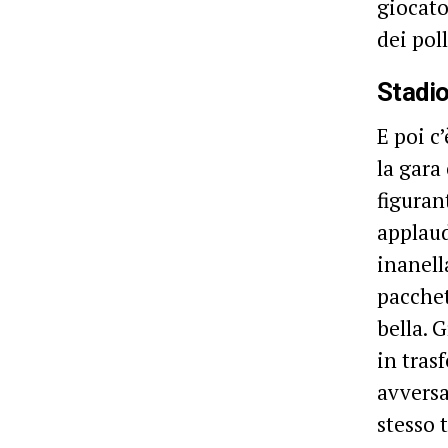
giocato
dei pol
Stadi
E poi c
la gara
figuran
applaud
inanell
pacchet
bella. 
in trasf
avversa
stesso 