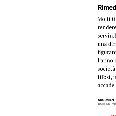
Rimed
Molti t
rendere
servire
una dir
figuran
l’anno 
società
tifosi,
accade 
ARGOMENTI
MILAN-C