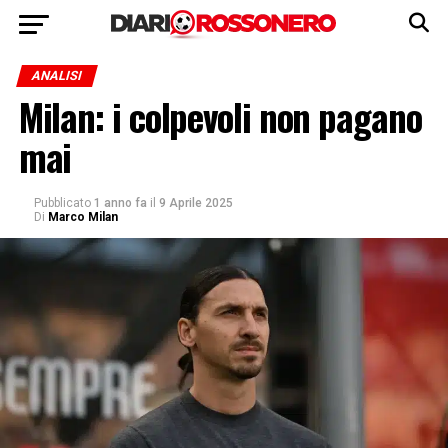
ANALISI
Milan: i colpevoli non pagano
mai
Pubblicato
1 anno fa
il
9 Aprile 2025
Di
Marco Milan