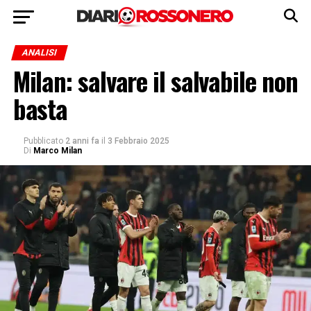
ANALISI
Milan: salvare il salvabile non
basta
Pubblicato
2 anni fa
il
3 Febbraio 2025
Di
Marco Milan