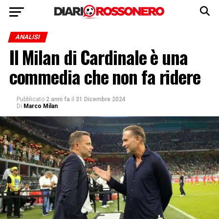
ANALISI
Il Milan di Cardinale è una
commedia che non fa ridere
Pubblicato
2 anni fa
il
31 Dicembre 2024
Di
Marco Milan