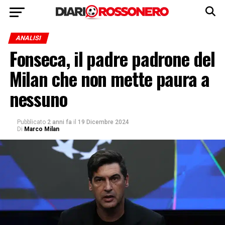
ANALISI
Fonseca, il padre padrone del
Milan che non mette paura a
nessuno
Pubblicato
2 anni fa
il
19 Dicembre 2024
Di
Marco Milan