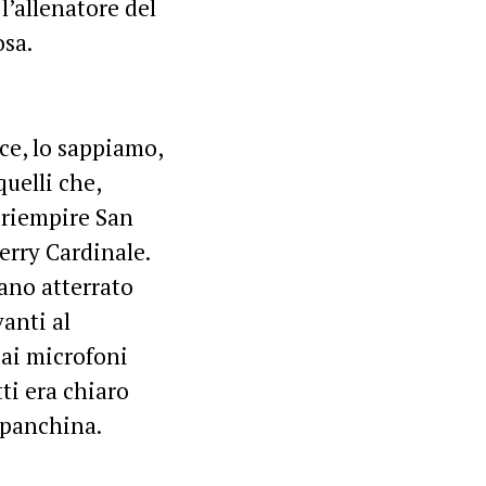
l’allenatore del
osa.
lice, lo sappiamo,
quelli che,
 riempire San
erry Cardinale.
ano atterrato
vanti al
 ai microfoni
tti era chiaro
a panchina.