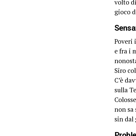
volto d
gioco d
Sensa
Poveri i
e fra i
nonost
Siro co
C’è dav
sulla T
Colosse
non sa 
sin dal
Probl