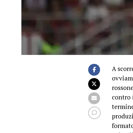
A scorr
ovviame
rossone
contro 
termine
produzi
formato