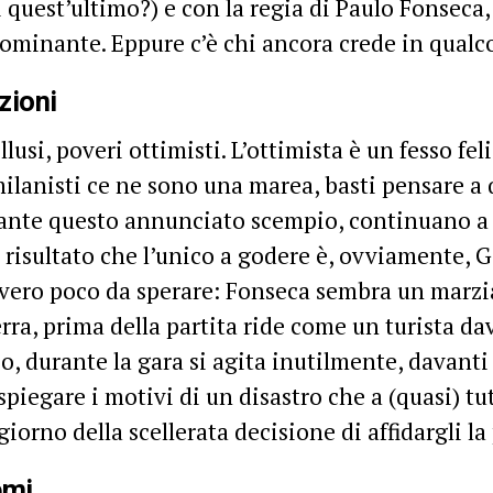
i quest’ultimo?) e con la regia di Paulo Fonseca, 
ominante. Eppure c’è chi ancora crede in qualc
zioni
llusi, poveri ottimisti. L’ottimista è un fesso fe
 milanisti ce ne sono una marea, basti pensare a 
ante questo annunciato scempio, continuano a
l risultato che l’unico a godere è, ovviamente, G
vero poco da sperare: Fonseca sembra un marzi
erra, prima della partita ride come un turista da
o, durante la gara si agita inutilmente, davanti
spiegare i motivi di un disastro che a (quasi) tu
 giorno della scellerata decisione di affidargli l
emi