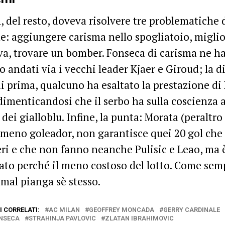
n, del resto, doveva risolvere tre problematiche 
e: aggiungere carisma nello spogliatoio, miglio
va, trovare un bomber. Fonseca di carisma ne ha
o andati via i vecchi leader Kjaer e Giroud; la di
i prima, qualcuno ha esaltato la prestazione di 
imenticandosi che il serbo ha sulla coscienza
 dei gialloblu. Infine, la punta: Morata (peraltro
meno goleador, non garantisce quei 20 gol che 
ri e che non fanno neanche Pulisic e Leao, ma 
ato perché il meno costoso del lotto. Come semp
 mal pianga sè stesso.
 CORRELATI:
AC MILAN
GEOFFREY MONCADA
GERRY CARDINALE
NSECA
STRAHINJA PAVLOVIC
ZLATAN IBRAHIMOVIC