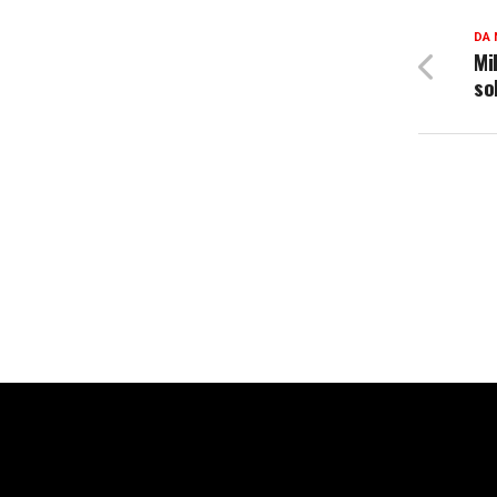
DA 
Mi
so