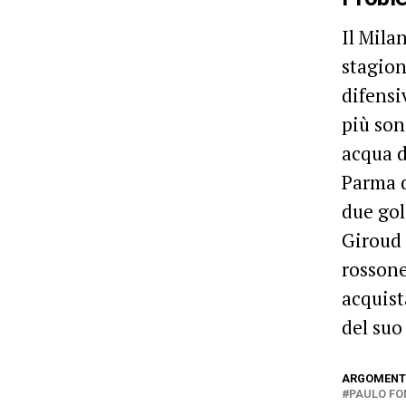
Il Mila
stagion
difensi
più son
acqua d
Parma d
due gol
Giroud 
rossone
acquist
del suo
ARGOMENTI
PAULO FO