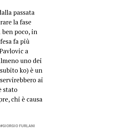
dalla passata
rare la fase
 ben poco, in
fesa fa più
Pavlovic a
 almeno uno dei
 subito ko) è un
servirebbero ai
è stato
re, chi è causa
GIORGIO FURLANI