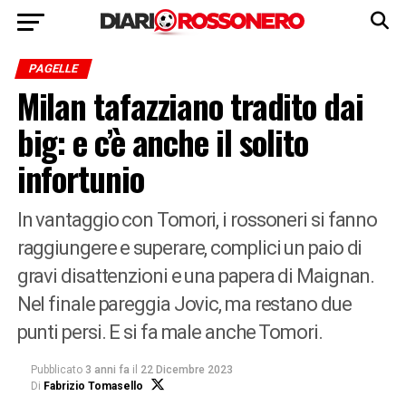
PAGELLE
Milan tafazziano tradito dai
big: e c’è anche il solito
infortunio
In vantaggio con Tomori, i rossoneri si fanno
raggiungere e superare, complici un paio di
gravi disattenzioni e una papera di Maignan.
Nel finale pareggia Jovic, ma restano due
punti persi. E si fa male anche Tomori.
Pubblicato
3 anni fa
il
22 Dicembre 2023
Di
Fabrizio Tomasello