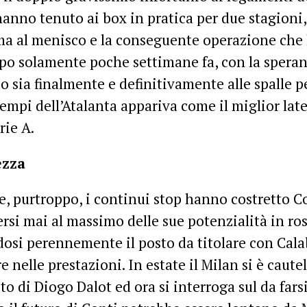
hanno tenuto ai box in pratica per due stagioni,
a al menisco e la conseguente operazione che l
po solamente poche settimane fa, con la speran
io sia finalmente e definitivamente alle spalle p
tempi dell’Atalanta appariva come il miglior late
rie A.
ezza
e, purtroppo, i continui stop hanno costretto C
rsi mai al massimo delle sue potenzialità in ro
osi perennemente il posto da titolare con Cala
re nelle prestazioni. In estate il Milan si è caute
sto di Diogo Dalot ed ora si interroga sul da fars