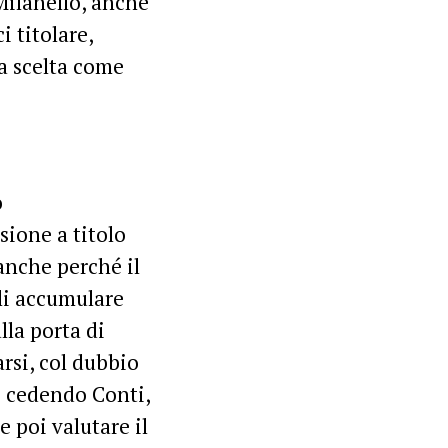
Milanello, anche
i titolare,
za scelta come
o
sione a titolo
anche perché il
gli accumulare
lla porta di
rsi, col dubbio
o cedendo Conti,
 poi valutare il