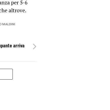
tanza per 5-6
che altrove.
O MALDINI
upante arriva