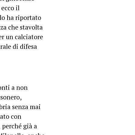
 ecco il
o ha riportato
za che stavolta
er un calciatore
rale di difesa
onti a non
ssonero,
bria senza mai
lato con
i perché già a