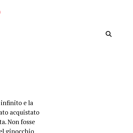
nfinito e la
ato acquistato
ta. Non fosse
el ginocchio