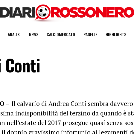
ANALISI
NEWS
CALCIOMERCATO
PAGELLE
HIGHLIGHTS
i Conti
O –
Il calvario di Andrea Conti sembra davvero i
sima indisponibilità del terzino da quando è st
an nell’estate del 2017 prosegue quasi senza sos
 il doppio gravissimo infortunio ai legamenti d