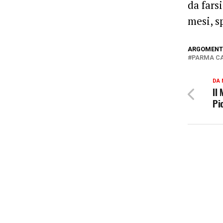
da fars
mesi, s
ARGOMENTI
PARMA C
DA 
Il 
Pi