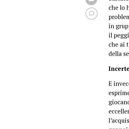
che lo 
problem
in grup
il pegg
che ai 
della se
Incert
E invec
esprime
giocand
eccelle
l’acqui