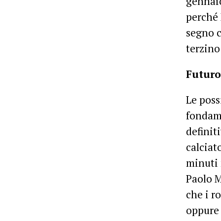
gennaio
perché 
segno c
terzino
Futuro
Le poss
fondame
definit
calciat
minuti 
Paolo M
che i r
oppure 