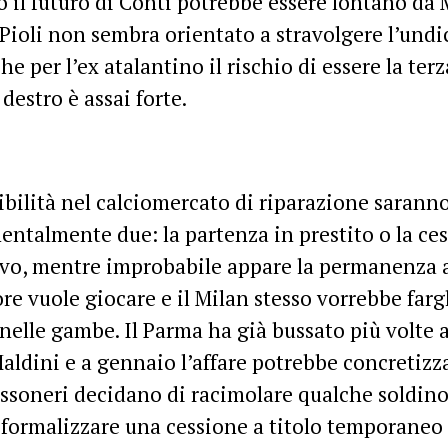
 il futuro di Conti potrebbe essere lontano da 
Pioli non sembra orientato a stravolgere l’undic
he per l’ex atalantino il rischio di essere la ter
 destro è assai forte.
ibilità nel calciomercato di riparazione sarann
ntalmente due: la partenza in prestito o la ces
ivo, mentre improbabile appare la permanenza 
ore vuole giocare e il Milan stesso vorrebbe far
nelle gambe. Il Parma ha già bussato più volte a
aldini e a gennaio l’affare potrebbe concretizza
ossoneri decidano di racimolare qualche soldin
formalizzare una cessione a titolo temporaneo e