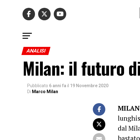
ANALISI
Milan: il futuro d
Pubblicato
6 anni fa
il
19 Novembre 2020
Di
Marco Milan
MILAN
lunghis
dal Mil
bastato