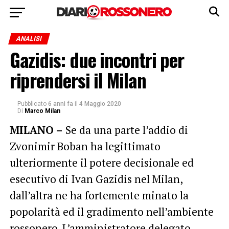
ANALISI
Gazidis: due incontri per
riprendersi il Milan
Pubblicato
6 anni fa
il
4 Maggio 2020
Di
Marco Milan
MILANO –
Se da una parte l’addio di
Zvonimir Boban ha legittimato
ulteriormente il potere decisionale ed
esecutivo di Ivan Gazidis nel Milan,
dall’altra ne ha fortemente minato la
popolarità ed il gradimento nell’ambiente
rossonero. L’amministratore delegato